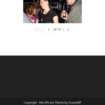
«
‹
of
14
›
»
Copyright - WordPress Theme by OceanWP