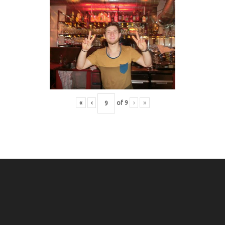
«
‹
of
9
›
»