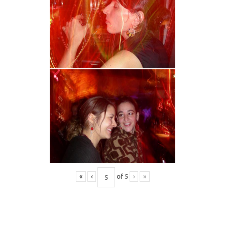
«
‹
of
5
›
»